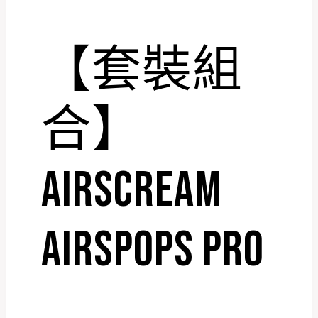
【套裝組
合】
AIRSCREAM
AIRSPOPS PRO