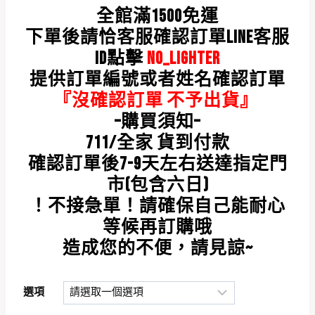
全館滿1500免運
下單後請恰客服確認訂單LINE客服
ID點擊
NO_LIGHTER
提供訂單編號或者姓名確認訂單
『沒確認訂單 不予出貨』
–
購買須知
–
711/
全家
貨到付款
確認訂單後
7-9
天左右送達指定門
市
(
包含六日
)
！不接急單！請確保自己能耐心
等候再訂購哦
造成您的不便，請見諒
~
選項