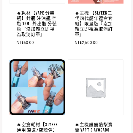
🔥耗材【VAPE 分裝
🔥主機 【SLYEEK三
瓶】針瓶 注油瓶 空
代四代龍年禮盒套
瓶 15ML 外出瓶 分裝
組】限量版『沒加
瓶『沒加賴立即視
賴立即視為取消訂
為取消訂單』
單』
NT$
50.00
NT$
2,500.00
🔥空倉耗材【SLYEEK
🔥主機設備酪梨寶
通用 空倉/空煙彈】
寶 VAPTIO AVOCADO