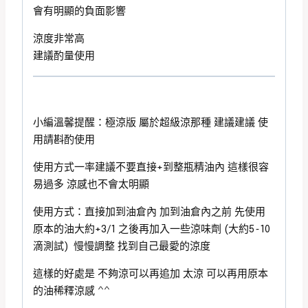
會有明顯的負面影響
涼度非常高
建議酌量使用
小編溫馨提醒：極涼版 屬於超級涼那種 建議建議 使
用請斟酌使用
使用方式一率建議不要直接+到整瓶精油內 這樣很容
易過多 涼感也不會太明顯
使用方式：直接加到油倉內 加到油倉內之前 先使用
原本的油大約+3/1 之後再加入一些涼味劑 (大約5~10
滴測試) 慢慢調整 找到自己最愛的涼度
這樣的好處是 不夠涼可以再追加 太涼 可以再用原本
的油稀釋涼感 ^^