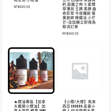
哈密瓜 小煙油
五木 西柚冰 美國條
約 惡魔之吻 七星煙
NT$
500.00
草薄荷 王牌 黑牌 曲
奇菸草 今夜獨飲 莓
果廚師 檸檬派 小芒
芒~沒加賴立即視為
取消訂單
NT$
550.00
🔥煙油專區【加拿
【小煙/大煙】馬來
大楓葉小煙油】加
西亞 VOODOO 巫毒小
拿大原裝 楓葉 30ML
綠人 綜合熱帶水果